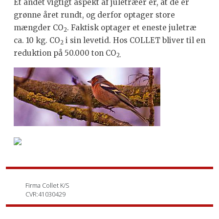
Et andet vigtigt aspekt af juletræer er, at de er
grønne året rundt, og derfor optager store
mængder CO
. Faktisk optager et eneste juletræ
2
ca. 10 kg. CO
i sin levetid. Hos COLLET bliver til en
2
reduktion på 50.000 ton CO
2.
Firma Collet K/S
CVR:41030429