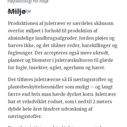
Højteknologi for miljø
Miljø
Arbejdsmiljø
Produktionen af juletræer er særdeles skånsom
overfor miljøet i forhold til produktion af
almindelige landbrugsafgrøder. Jorden pløjes og
harves ikke, og det skåner reder, harekillinger og
fugleunger. Der accepteres også mere ukrudt,
planter og blomster i juletræskulturen til glæde
for fugle, insekter, ugler, agerhøns og harer.
Der tilføres juletræerne så få næringsstoffer og
plantebeskyttelsesmidler som muligt – og langt
færre end hvis man havde dyrket korn. Juletræer
har et veludviklet rodnet, som i ned til 2 meters
dybde hele året hindrer udvaskning af
næringsstoffer.